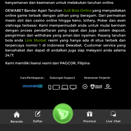
kenyamanan dan keamanan untuk melakukan taruhan online.
DEWABET Bandar Agen Taruhan
Judi Bola Online
yang menyediakan
online game terbaik dengan pilihan yang beragam. Dari permainan
mesin slot dan casino online hingga keno, lottery, Poker dan even
olahraga terbesar. Kami mempermudah anda untuk mulai bermain
dengan proses pendaftaran yang cepat dan juga sistem deposit,
pengiriman dan withdraw yang aman dan nyaman. Pasang taruhan
bola anda
Link Sbobet
resmi yang hanya ada di situs terbaik dan
terpercaya nomor 1 di Indonesia Dewabet. Customer service yang
bersahabat dan dapat di andalkan juga siap melayani anda selama
24/7.
Kami memiliki lisensi resmi dari PAGCOR, Filipina
Cara Pembayaran :
Dukungan Support
Keamanan Terjamin
© Dewabet Situs Website Bandar Agen Taruhan Judi Bola Online.
Hak Cipta Dilindungi.
Daftar
Promosi
Live Chat
Beranda