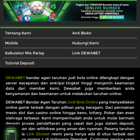
Tentang Kami
Anti Blokir
Mobile
Hubungi Kami
Kalkulator Mix Parlay
Link DEWABET
Tutorial Deposit
DEWABET
bandar agen taruhan judi bola online dilengkapi dengan
server kecepatan dan enkripsi tingkat tinggi menjamin keamanan
data dari member kami, Dewabet juga memberikan anda
kenyamanan dan keamanan untuk melakukan taruhan online.
DEWABET Bandar Agen Taruhan
Judi Bola Online
yang menyediakan
online game terbaik dengan pilihan yang beragam. Dari permainan
mesin slot dan casino online hingga keno, lottery, Poker dan even
olahraga terbesar. Kami mempermudah anda untuk mulai bermain
dengan proses pendaftaran yang cepat dan juga sistem deposit,
pengiriman dan withdraw yang aman dan nyaman. Pasang taruhan
bola anda
Link Sbobet
resmi yang hanya ada di situs terbaik dan
terpercaya nomor 1 di Indonesia Dewabet. Customer service yang