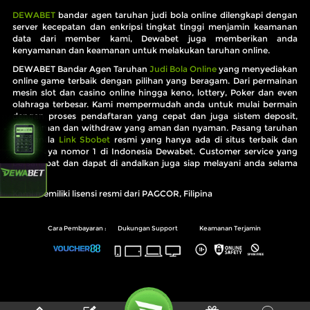
DEWABET
bandar agen taruhan judi bola online dilengkapi dengan
server kecepatan dan enkripsi tingkat tinggi menjamin keamanan
data dari member kami, Dewabet juga memberikan anda
kenyamanan dan keamanan untuk melakukan taruhan online.
DEWABET Bandar Agen Taruhan
Judi Bola Online
yang menyediakan
online game terbaik dengan pilihan yang beragam. Dari permainan
mesin slot dan casino online hingga keno, lottery, Poker dan even
olahraga terbesar. Kami mempermudah anda untuk mulai bermain
dengan proses pendaftaran yang cepat dan juga sistem deposit,
pengiriman dan withdraw yang aman dan nyaman. Pasang taruhan
bola anda
Link Sbobet
resmi yang hanya ada di situs terbaik dan
terpercaya nomor 1 di Indonesia Dewabet. Customer service yang
bersahabat dan dapat di andalkan juga siap melayani anda selama
24/7.
Kami memiliki lisensi resmi dari PAGCOR, Filipina
Cara Pembayaran :
Dukungan Support
Keamanan Terjamin
© Dewabet Situs Website Bandar Agen Taruhan Judi Bola Online.